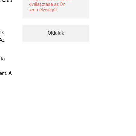
tosabb
kiválasztása az Ön
személyiségét
ák
Oldalak
 Az
ata
ent.
A