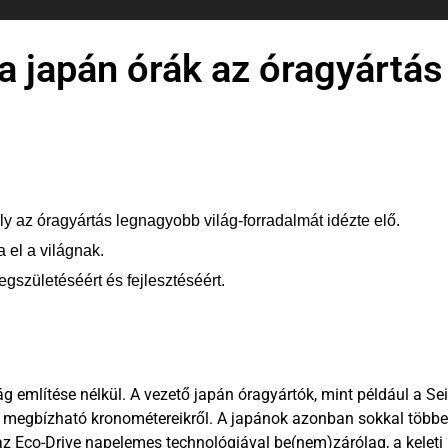
 japán órák az óragyártás 
y az óragyártás legnagyobb világ-forradalmát idézte elő.
 el a világnak.
egszületéséért és fejlesztéséért.
g említése nélkül. A vezető japán óragyártók, mint például a Sei
és megbízható kronométereikről. A japánok azonban sokkal többe
 az Eco-Drive napelemes technológiával be(nem)zárólag, a keleti