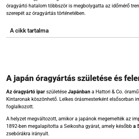
óragyártó hatalom többször is megbolygatta az időmérő tre
szerepét az óragyártás történetében.
A cikk tartalma
A japán óragyártás születése és fe
Az óragyártó ipar
születése
Japánban
a Hattori & Co. óramű
Kintaronak köszönhető. Lelkes órásmesterként elsősorban impo
foglalkozott.
A helyzet megváltozott, amikor a japánok megemelték az impo
1892-ben megalapította a Seikosha gyárat, amely később
a 
zsebórákra irányult.