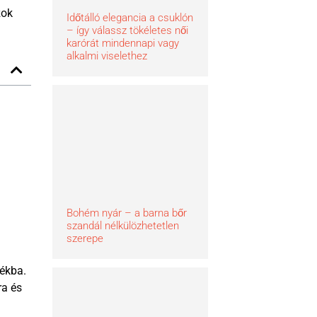
zok
Időtálló elegancia a csuklón
– így válassz tökéletes női
karórát mindennapi vagy
alkalmi viselethez
Bohém nyár – a barna bőr
szandál nélkülözhetetlen
szerepe
tékba.
ra és