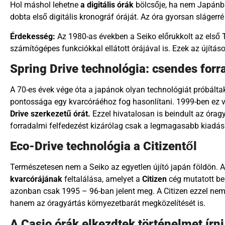
Hol máshol lehetne
a digitális órák
bölcsője, ha nem Japánb
dobta első digitális kronográf óráját. Az óra gyorsan slágerré
Érdekesség:
Az 1980-as években a Seiko előrukkolt az első 
számítógépes funkciókkal ellátott órájával is. Ezek az újít
Spring Drive technológia: csendes for
A 70-es évek vége óta a japánok olyan technológiát próbálta
pontossága egy kvarcóráéhoz fog hasonlítani. 1999-ben ez vé
Drive szerkezetű órát.
Ezzel hivatalosan is beindult az órag
forradalmi felfedezést kizárólag csak a legmagasabb kiadás
Eco-Drive technológia a Citizentől
Természetesen nem a Seiko az egyetlen újító japán földön. 
kvarcórájának
feltalálása, amelyet a
Citizen
cég mutatott be
azonban csak 1995 – 96-ban jelent meg. A Citizen ezzel nemc
hanem az óragyártás környezetbarát megközelítését is.
A Casio órák elkezdtek történelmet írni