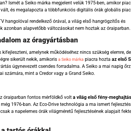
an? Ismét a Seiko márka megjelent velük 1975-ben, amikor piac
 vált, és megalapozta a többfunkciós digitális órák globális piac
TV hangolóval rendelkező órával, a világ első hangrögzítős és
ások azonban alapvetőbb változásokat nem hoztak az óraiparban.
radalom az óragyártásban
k kifejleszteni, amelynek működéséhez nincs szükség elemre, de
gre sikerült nekik, amikoris
piacra hozta
az első 
a Seiko márka
yártás úgynevezett csendes forradalma. A Seiko a mai napig őrzi
ai számára, mint a Credor vagy a Grand Seiko.
Az óraiparban fontos mérföldkő volt
a világ első fény-meghajtá
 még 1976-ban. Az Eco-Drive technológia a ma ismert fejlesztés
sak a napelemes órák világméretű fejlesztésének alapjait fektet
 a tartós órákkal