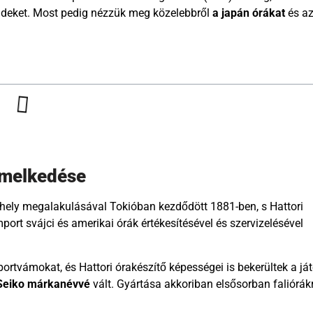
ndeket. Most pedig nézzük meg közelebbről
a japán órákat
és a
lemelkedése
hely megalakulásával Tokióban kezdődött 1881-ben, s Hattori
rt svájci és amerikai órák értékesítésével és szervizelésével
rtvámokat, és Hattori órakészítő képességei is bekerültek a já
Seiko márkanévvé
vált. Gyártása akkoriban elsősorban faliórák