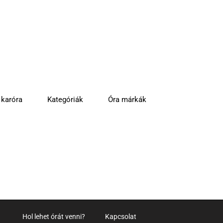
 karóra
Kategóriák
Óra márkák
Hol lehet órát venni?
Kapcsolat