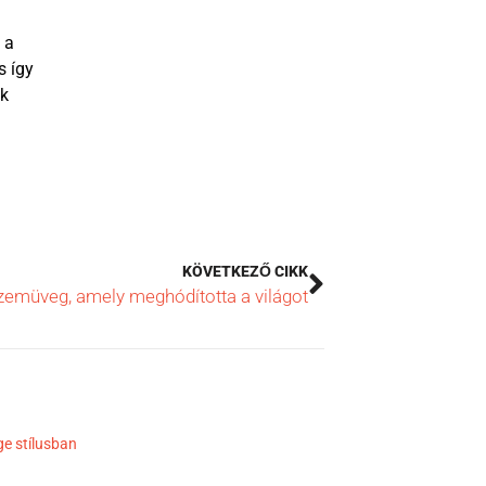
 a
s így
ek
KÖVETKEZŐ CIKK
emüveg, amely meghódította a világot