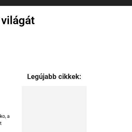
világát
Legújabb cikkek:
ko, a
t