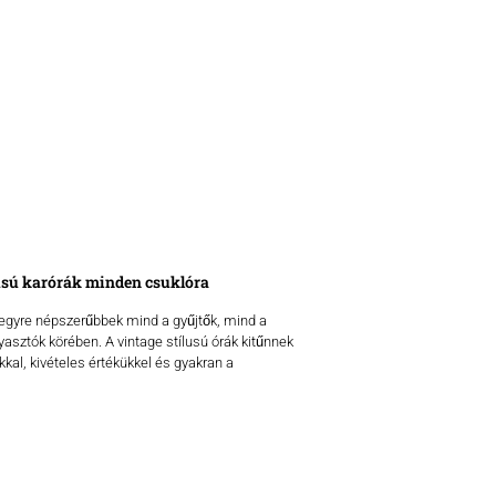
usú karórák minden csuklóra
 egyre népszerűbbek mind a gyűjtők, mind a
yasztók körében. A vintage stílusú órák kitűnnek
kkal, kivételes értékükkel és gyakran a