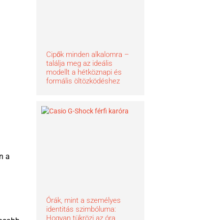
Cipők minden alkalomra –
találja meg az ideális
modellt a hétköznapi és
formális öltözködéshez
n a
Órák, mint a személyes
identitás szimbóluma:
Hogyan tükrözi az óra