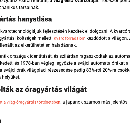
ko Quartz Astron karórát,
a világ első kvarcóráját
. 100-szor pon
echanikus társainak.
ártás hanyatlása
 kvarctechnológiájuk fejlesztésén kezdtek el dolgozni. A kvarcór
yártási költségek mellett.
kezdődött a világon.
Kvarc forradalom
enállt az elkerülhetetlen haladásnak.
entik országuk identitását, és szilárdan ragaszkodtak az autom
kedett, és 1978-ban végleg legyőzte a svájci automata órákat a
a svájci órák világpiaci részesedése pedig 83%-ról 20%-ra csökk
a helyüket.
lták az óragyártás világát
, a japánok számos más jelentős
t a világ-óragyártás történetében
a