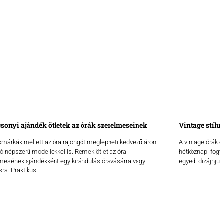
sonyi ajándék ötletek az órák szerelmeseinek
Vintage stíl
smárkák mellett az óra rajongót meglepheti kedvező áron
A vintage órák
ó népszerű modellekkel is. Remek ötlet az óra
hétköznapi fog
mesének ajándékként egy kirándulás óravásárra vagy
egyedi dizájnju
ásra. Praktikus