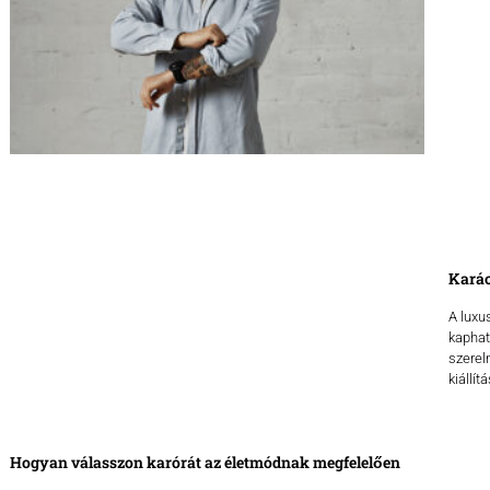
Karác
A luxu
kaphat
szerel
kiállít
Hogyan válasszon karórát az életmódnak megfelelően