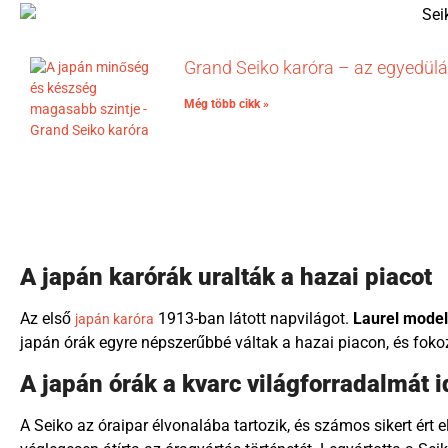
Grand Seiko karóra – az egyedülá
Még több cikk »
A japán karórák uralták a hazai piacot
Az első
1913-ban látott napvilágot.
Laurel model
japán karóra
japán órák egyre népszerűbbé váltak a hazai piacon, és fok
A japán órák a kvarc világforradalmát i
A Seiko az óraipar élvonalába tartozik, és számos sikert ért 