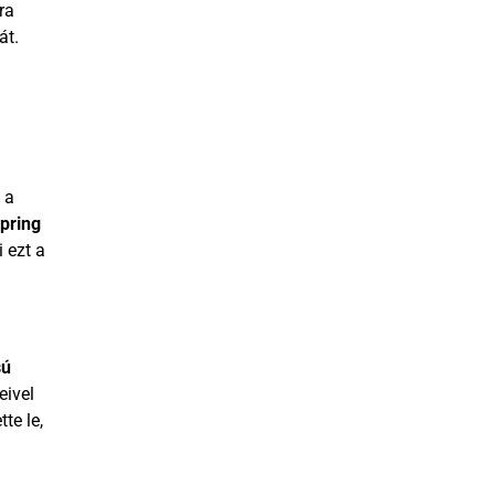
ra
át.
 a
Spring
 ezt a
sú
eivel
te le,