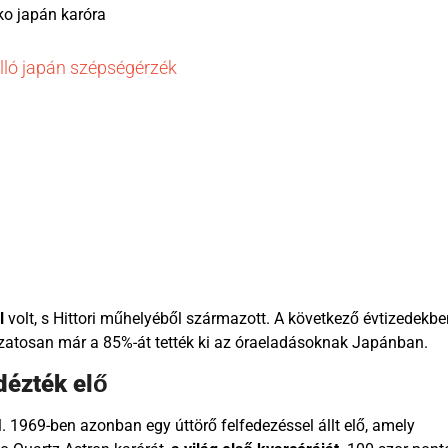
lló japán szépségérzék
l
volt, s Hittori műhelyéből származott. A következő évtizedekbe
ozatosan már a 85%-át tették ki az óraeladásoknak Japánban.
dézték elő
el. 1969-ben azonban egy úttörő felfedezéssel állt elő, amely