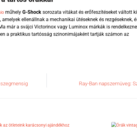
műhely
G-Shock
sorozata vitákat és erőfeszítéseket váltott ki
io
ő, amelyek ellenállnak a mechanikai ütéseknek és rezgéseknek, é
Ma már a svájci Victorinox vagy Luminox márkák is rendelkezn
pen a praktikus tartósság szinonimájaként tartják számon az
m szegmensig
Ray-Ban napszemüveg: Sz