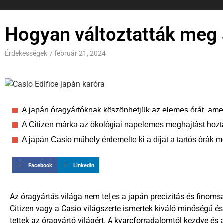
Hogyan változtatták meg a
Érdekességek
/
február 21, 2024
A japán óragyártóknak köszönhetjük az elemes órát, amel
A Citizen márka az ökológiai napelemes meghajtást hozta
A japán Casio műhely érdemelte ki a díjat a tartós órák m
Facebook
LinkedIn
Az óragyártás világa nem teljes a japán precizitás és finomsá
Citizen vagy a Casio világszerte ismertek kiváló minőségű 
tettek az óragyártó világért. A kvarcforradalomtól kezdve és