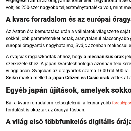
véglegesen átírta az óragyártás történetét. Legyártotta a Sei
volt, és 250-szer nagyobb teljesítménytartaléka volt, mint m
A kvarc forradalom és az európai óragy
Az Astron óra bemutatása után a vállalatok világszerte saját
sokkal jobb paramétereket adtak, aránytalanul alacsonyabb g
európai óragyártás nagyhatalma, Svájc azonban makacsul ell
A svájciak ragaszkodtak ahhoz, hogy
a mechanikus órák
jel
szerkezeteikhez. A japán kvarctechnológia azonban felülkere
világpiacon. Svájcban az óragyártók száma 1600-ról 600-ra, 
Seiko
márka mellett
a japán Citizen és Casio órák
vették át 
Egyéb japán újítások, amelyek sokko
Bár a kvarc forradalom kétségtelenül a legnagyobb
fordulópon
fordulást is okoztak az óragyártásban.
A világ első többfunkciós digitális óráj