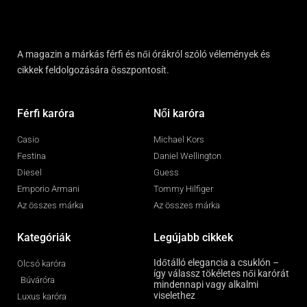
A magazin a márkás férfi és női órákról szóló vélemények és
cikkek feldolgozására összpontosít.
Férfi karóra
Női karóra
Casio
Michael Kors
Festina
Daniel Wellington
Diesel
Guess
Emporio Armani
Tommy Hilfiger
Az összes márka
Az összes márka
Kategóriák
Legújabb cikkek
Időtálló elegancia a csuklón –
Olcsó karóra
így válassz tökéletes női karórát
Búváróra
mindennapi vagy alkalmi
viselethez
Luxus karóra