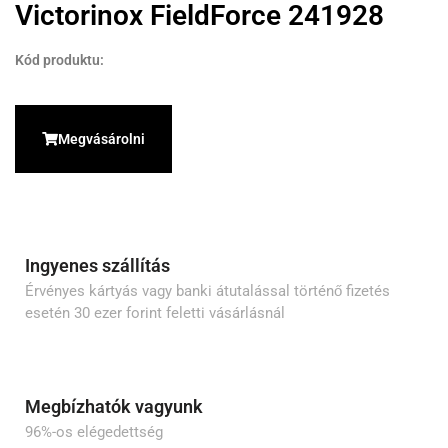
Victorinox FieldForce 241928
Kód produktu:
Megvásárolni
Ingyenes szállítás
Érvényes kártyás vagy banki átutalással történő fizetés
esetén 30 ezer forint feletti vásárlásnál
Megbízhatók vagyunk
96%-os elégedettség