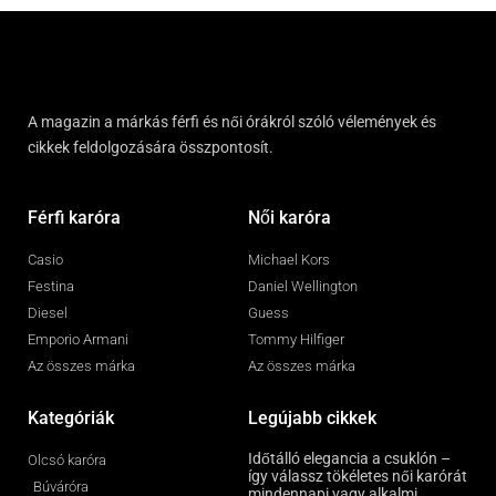
A magazin a márkás férfi és női órákról szóló vélemények és
cikkek feldolgozására összpontosít.
Férfi karóra
Női karóra
Casio
Michael Kors
Festina
Daniel Wellington
Diesel
Guess
Emporio Armani
Tommy Hilfiger
Az összes márka
Az összes márka
Kategóriák
Legújabb cikkek
Időtálló elegancia a csuklón –
Olcsó karóra
így válassz tökéletes női karórát
Búváróra
mindennapi vagy alkalmi