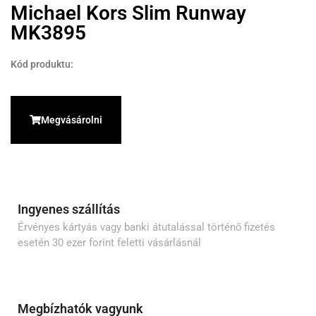
Michael Kors Slim Runway
MK3895
Kód produktu:
Megvásárolni
Ingyenes szállítás
Érvényes kártyás vagy banki átutalással történő fizetés
esetén 30 ezer forint feletti vásárlásnál
Megbízhatók vagyunk