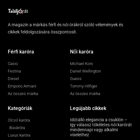
A magazin a márkás férfi és női órákról szóló vélemények és
cikkek feldolgozására összpontosít.
Férfi karóra
Női karóra
Casio
Michael Kors
Festina
Daniel Wellington
Diesel
Guess
Emporio Armani
Tommy Hilfiger
Az összes márka
Az összes márka
Kategóriák
Legújabb cikkek
Időtálló elegancia a csuklón –
Olcsó karóra
így válassz tökéletes női karórát
Búváróra
mindennapi vagy alkalmi
viselethez
Luxus karóra