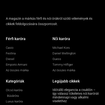
A magazin a márkás férfi és női órákról szóló vélemények és
cikkek feldolgozására összpontosít.
Férfi karóra
Női karóra
Casio
Michael Kors
Festina
Daniel Wellington
Diesel
Guess
Emporio Armani
Tommy Hilfiger
Az összes márka
Az összes márka
Kategóriák
Legújabb cikkek
Időtálló elegancia a csuklón –
Olcsó karóra
így válassz tökéletes női karórát
Búváróra
mindennapi vagy alkalmi
viselethez
Luxus karóra