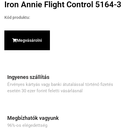
Iron Annie Flight Control 5164-3
Kód produktu:
Megvásárolni
Ingyenes szállítás
Érvényes kártyás vagy banki átutalással történő fizetés
esetén 30 ezer forint feletti vásárlásnál
Megbízhatók vagyunk
96%-os elégedettség