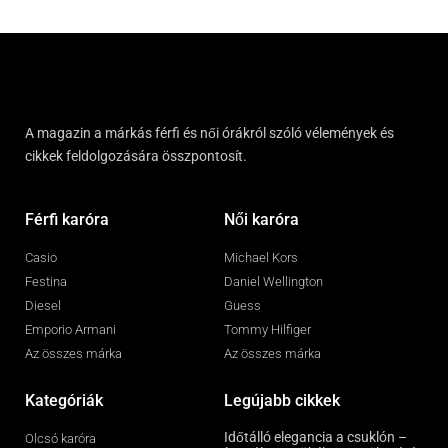
A magazin a márkás férfi és női órákról szóló vélemények és
cikkek feldolgozására összpontosít.
Férfi karóra
Női karóra
Casio
Michael Kors
Festina
Daniel Wellington
Diesel
Guess
Emporio Armani
Tommy Hilfiger
Az összes márka
Az összes márka
Kategóriák
Legújabb cikkek
Időtálló elegancia a csuklón –
Olcsó karóra