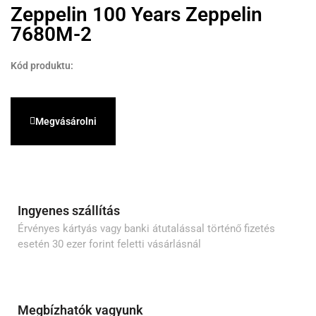
Zeppelin 100 Years Zeppelin
7680M-2
Kód produktu:
Megvásárolni
Ingyenes szállítás
Érvényes kártyás vagy banki átutalással történő fizetés
esetén 30 ezer forint feletti vásárlásnál
Megbízhatók vagyunk