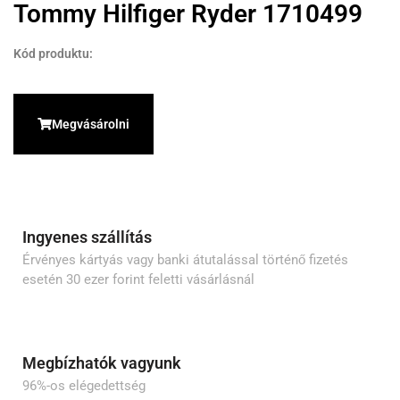
Tommy Hilfiger Ryder 1710499
Kód produktu:
Megvásárolni
Ingyenes szállítás
Érvényes kártyás vagy banki átutalással történő fizetés
esetén 30 ezer forint feletti vásárlásnál
Megbízhatók vagyunk
96%-os elégedettség