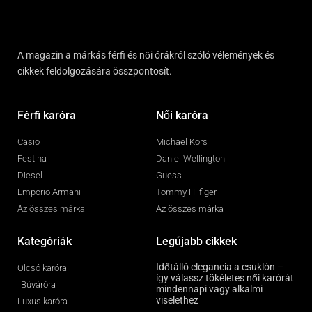
A magazin a márkás férfi és női órákról szóló vélemények és
cikkek feldolgozására összpontosít.
Férfi karóra
Női karóra
Casio
Michael Kors
Festina
Daniel Wellington
Diesel
Guess
Emporio Armani
Tommy Hilfiger
Az összes márka
Az összes márka
Kategóriák
Legújabb cikkek
Időtálló elegancia a csuklón –
Olcsó karóra
így válassz tökéletes női karórát
Búváróra
mindennapi vagy alkalmi
viselethez
Luxus karóra