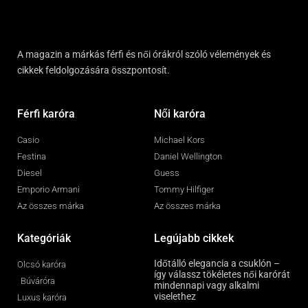
A magazin a márkás férfi és női órákról szóló vélemények és
cikkek feldolgozására összpontosít.
Férfi karóra
Női karóra
Casio
Michael Kors
Festina
Daniel Wellington
Diesel
Guess
Emporio Armani
Tommy Hilfiger
Az összes márka
Az összes márka
Kategóriák
Legújabb cikkek
Időtálló elegancia a csuklón –
Olcsó karóra
így válassz tökéletes női karórát
Búváróra
mindennapi vagy alkalmi
viselethez
Luxus karóra