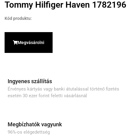
Tommy Hilfiger Haven 1782196
Kód produktu:
Megvásárolni
Ingyenes szállítás
Érvényes kártyás vagy banki átutalással történő fizetés
esetén 30 ezer forint feletti vásárlásnál
Megbízhatók vagyunk
96%-os elégedettség