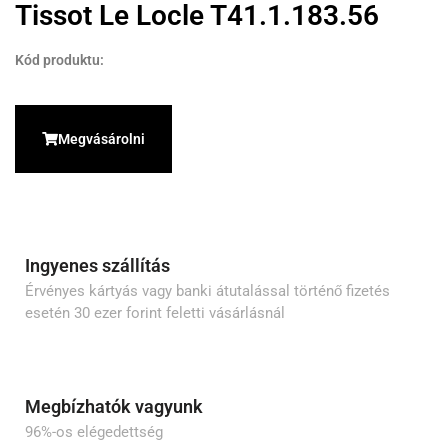
Tissot Le Locle T41.1.183.56
Kód produktu:
Megvásárolni
Ingyenes szállítás
Érvényes kártyás vagy banki átutalással történő fizetés
esetén 30 ezer forint feletti vásárlásnál
Megbízhatók vagyunk
96%-os elégedettség