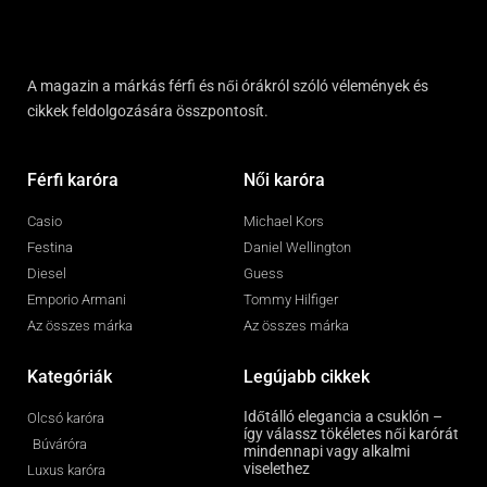
A magazin a márkás férfi és női órákról szóló vélemények és
cikkek feldolgozására összpontosít.
Férfi karóra
Női karóra
Casio
Michael Kors
Festina
Daniel Wellington
Diesel
Guess
Emporio Armani
Tommy Hilfiger
Az összes márka
Az összes márka
Kategóriák
Legújabb cikkek
Időtálló elegancia a csuklón –
Olcsó karóra
így válassz tökéletes női karórát
Búváróra
mindennapi vagy alkalmi
viselethez
Luxus karóra