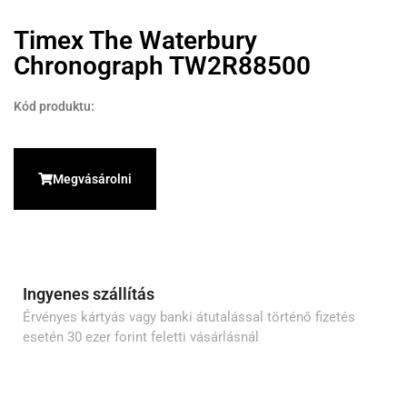
Timex The Waterbury
Chronograph TW2R88500
Kód produktu:
Megvásárolni
Ingyenes szállítás
Érvényes kártyás vagy banki átutalással történő fizetés
esetén 30 ezer forint feletti vásárlásnál