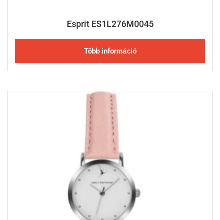
Esprit ES1L276M0045
Több információ