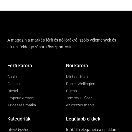
A magazin a márkás férfi és női órákról szóló vélemények és
cikkek feldolgozására összpontosít.
Férfi karóra
Női karóra
Casio
Michael Kors
Festina
Daniel Wellington
Diesel
Guess
Emporio Armani
Tommy Hilfiger
Az összes márka
Az összes márka
Kategóriák
Legújabb cikkek
Időtálló elegancia a csuklón –
Olcsó karóra