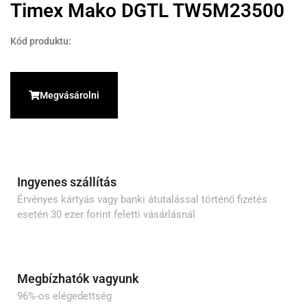
Timex Mako DGTL TW5M23500
Kód produktu:
Megvásárolni
Ingyenes szállítás
Érvényes kártyás vagy banki átutalással történő fizetés
esetén 30 ezer forint feletti vásárlásnál
Megbízhatók vagyunk
96%-os elégedettség