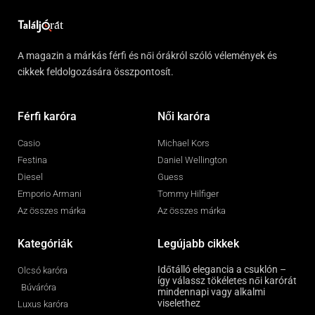
A magazin a márkás férfi és női órákról szóló vélemények és
cikkek feldolgozására összpontosít.
Férfi karóra
Női karóra
Casio
Michael Kors
Festina
Daniel Wellington
Diesel
Guess
Emporio Armani
Tommy Hilfiger
Az összes márka
Az összes márka
Kategóriák
Legújabb cikkek
Időtálló elegancia a csuklón –
Olcsó karóra
így válassz tökéletes női karórát
Búváróra
mindennapi vagy alkalmi
viselethez
Luxus karóra