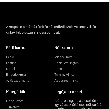
A magazin a márkás férfi és női órákról szóló vélemények és
cikkek feldolgozására összpontosít.
Férfi karóra
Női karóra
Casio
Michael Kors
Festina
Daniel Wellington
Diesel
Guess
Emporio Armani
Tommy Hilfiger
Az összes márka
Az összes márka
Kategóriák
Legújabb cikkek
Időtálló elegancia a csuklón –
Olcsó karóra
így válassz tökéletes női karórát
Búváróra
mindennapi vagy alkalmi