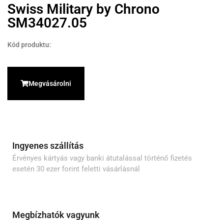
Swiss Military by Chrono
SM34027.05
Kód produktu:
Megvásárolni
Ingyenes szállítás
Érvényes kártyás vagy banki átutalással történő fizetés
esetén 30 ezer forint feletti vásárlásnál
Megbízhatók vagyunk