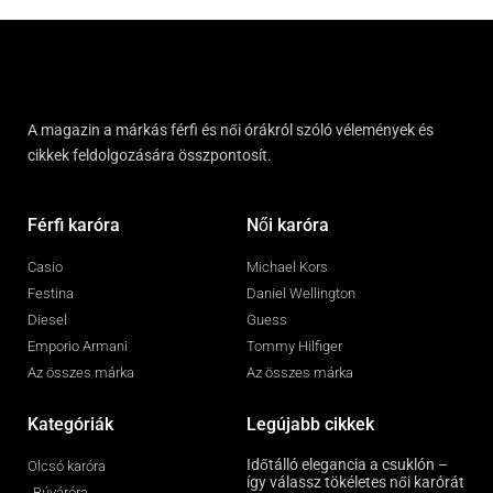
A magazin a márkás férfi és női órákról szóló vélemények és
cikkek feldolgozására összpontosít.
Férfi karóra
Női karóra
Casio
Michael Kors
Festina
Daniel Wellington
Diesel
Guess
Emporio Armani
Tommy Hilfiger
Az összes márka
Az összes márka
Kategóriák
Legújabb cikkek
Időtálló elegancia a csuklón –
Olcsó karóra
így válassz tökéletes női karórát
Búváróra