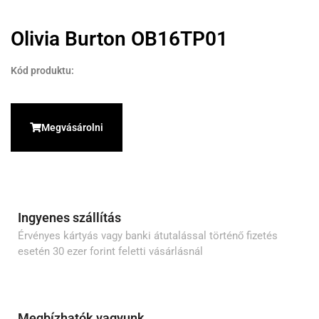
Olivia Burton OB16TP01
Kód produktu:
Megvásárolni
Ingyenes szállítás
Érvényes kártyás vagy banki átutalással történő fizetés
esetén 30 ezer forint feletti vásárlásnál
Megbízhatók vagyunk