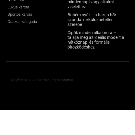
mindennapi vagy alkalmi
viselethez
Luxus karóra
Sportos karóra
Bohém nyár – a barna bőr
szandál nélkülözhetetlen
Összes kategória
szerepe
Cipők minden alkalomra –
találja meg az ideális modellt a
hétköznapi és formális
öltözködéshez
Találjórat © 2026 Minden jog fenntartva.