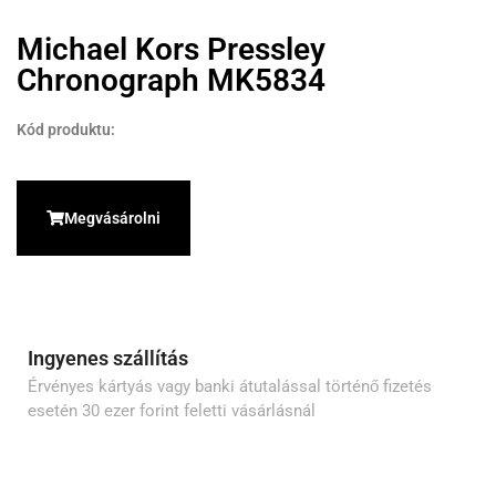
Michael Kors Pressley
Chronograph MK5834
Kód produktu:
Megvásárolni
Ingyenes szállítás
Érvényes kártyás vagy banki átutalással történő fizetés
esetén 30 ezer forint feletti vásárlásnál