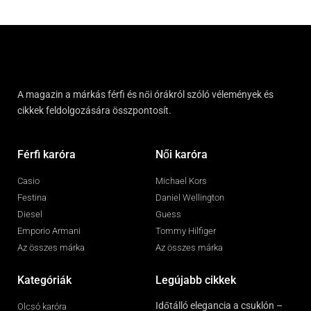
A magazin a márkás férfi és női órákról szóló vélemények és
cikkek feldolgozására összpontosít.
Férfi karóra
Női karóra
Casio
Michael Kors
Festina
Daniel Wellington
Diesel
Guess
Emporio Armani
Tommy Hilfiger
Az összes márka
Az összes márka
Kategóriák
Legújabb cikkek
Időtálló elegancia a csuklón –
Olcsó karóra