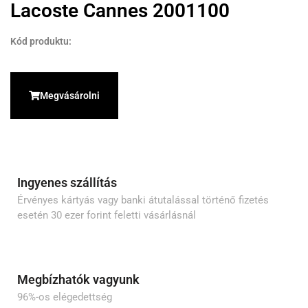
Lacoste Cannes 2001100
Kód produktu:
Megvásárolni
Ingyenes szállítás
Érvényes kártyás vagy banki átutalással történő fizetés
esetén 30 ezer forint feletti vásárlásnál
Megbízhatók vagyunk
96%-os elégedettség