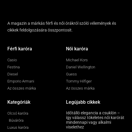
A magazin a márkás férfi és női órákról szóló vélemények és
cikkek feldolgozására összpontosít.
Férfi karóra
Női karóra
Casio
Michael Kors
Festina
Daniel Wellington
Diesel
Guess
Emporio Armani
Tommy Hilfiger
Az összes márka
Az összes márka
Kategóriák
Legújabb cikkek
Időtálló elegancia a csuklón –
Olcsó karóra
így válassz tökéletes női karórát
Búváróra
mindennapi vagy alkalmi
viselethez
Luxus karóra