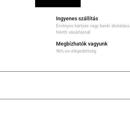
Ingyenes szállítás
Érvényes kártyás vagy banki átutalássa
feletti vásárlásnál
Megbízhatók vagyunk
96%-os elégedettség