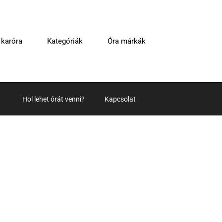
 karóra
Kategóriák
Óra márkák
Hol lehet órát venni?
Kapcsolat