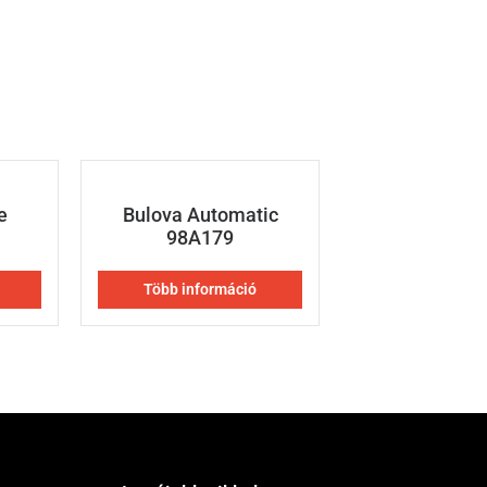
e
Bulova Automatic
98A179
Több információ