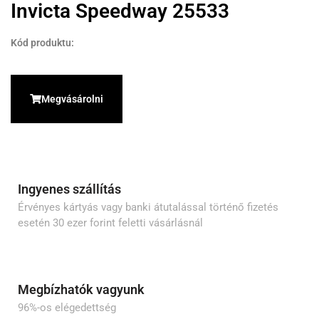
Invicta Speedway 25533
Kód produktu:
Megvásárolni
Ingyenes szállítás
Érvényes kártyás vagy banki átutalással történő fizetés
esetén 30 ezer forint feletti vásárlásnál
Megbízhatók vagyunk
96%-os elégedettség