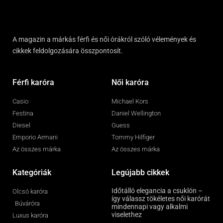
A magazin a márkás férfi és női órákról szóló vélemények és
cikkek feldolgozására összpontosít.
Férfi karóra
Női karóra
Casio
Michael Kors
Festina
Daniel Wellington
Diesel
Guess
Emporio Armani
Tommy Hilfiger
Az összes márka
Az összes márka
Kategóriák
Legújabb cikkek
Időtálló elegancia a csuklón –
Olcsó karóra
így válassz tökéletes női karórát
Búváróra
mindennapi vagy alkalmi
viselethez
Luxus karóra