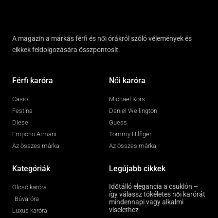
A magazin a márkás férfi és női órákról szóló vélemények és
cikkek feldolgozására összpontosít.
Férfi karóra
Női karóra
Casio
Michael Kors
Festina
Daniel Wellington
Diesel
Guess
Emporio Armani
Tommy Hilfiger
Az összes márka
Az összes márka
Kategóriák
Legújabb cikkek
Időtálló elegancia a csuklón –
Olcsó karóra
így válassz tökéletes női karórát
Búváróra
mindennapi vagy alkalmi
viselethez
Luxus karóra