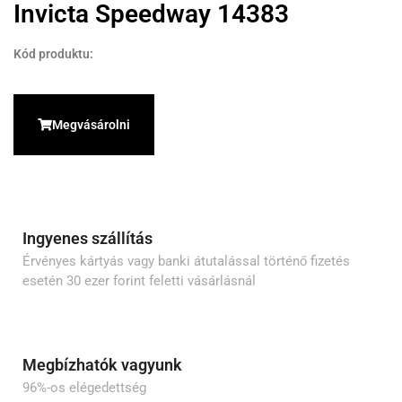
Invicta Speedway 14383
Kód produktu:
Megvásárolni
Ingyenes szállítás
Érvényes kártyás vagy banki átutalással történő fizetés
esetén 30 ezer forint feletti vásárlásnál
Megbízhatók vagyunk
96%-os elégedettség