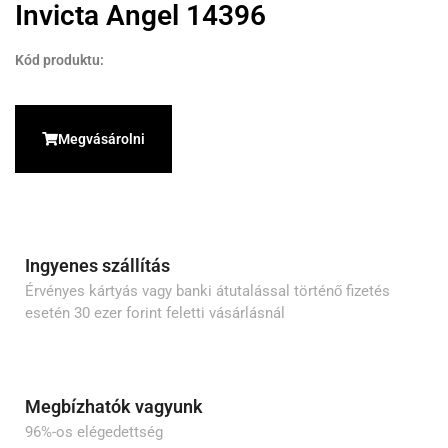
Invicta Angel 14396
Kód produktu:
Megvásárolni
Ingyenes szállítás
Érvényes kártyás vagy banki átutalással történő fizetés
esetén 30 ezer forint feletti vásárlásnál
Megbízhatók vagyunk
96%-os elégedettség