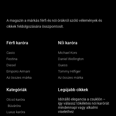
A magazin a márkás férfi és női órákról szóló vélemények és
cikkek feldolgozására összpontosít.
Férfi karóra
Női karóra
Casio
Michael Kors
Festina
Daniel Wellington
Diesel
Guess
Emporio Armani
Tommy Hilfiger
Az összes márka
Az összes márka
Kategóriák
Legújabb cikkek
Időtálló elegancia a csuklón –
Olcsó karóra
így válassz tökéletes női karórát
Búváróra
mindennapi vagy alkalmi
viselethez
Luxus karóra