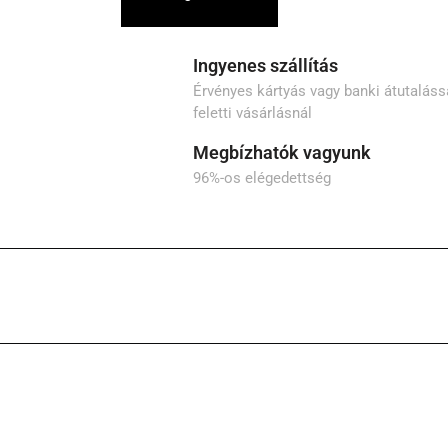
Ingyenes szállítás
Érvényes kártyás vagy banki átutalássa
feletti vásárlásnál
Megbízhatók vagyunk
96%-os elégedettség