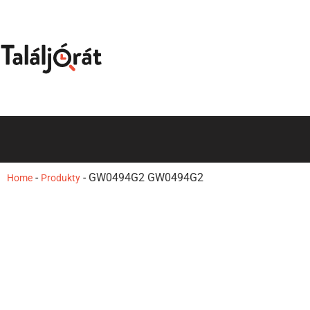
-
-
GW0494G2 GW0494G2
Home
Produkty