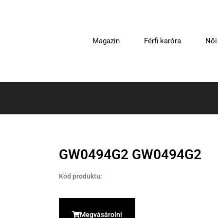
Magazin
Férfi karóra
Női
GW0494G2 GW0494G2
Kód produktu:
Megvásárolni