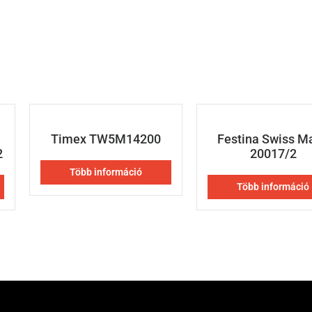
Timex TW5M14200
Festina Swiss M
2
20017/2
Több információ
Több információ