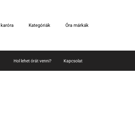
 karóra
Kategóriák
Óra márkák
Hol lehet órát venni?
Kapcsolat