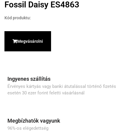
Fossil Daisy ES4863
Kód produktu:
Megvásárolni
Ingyenes szállítás
Érvényes kártyás vagy banki átutalással történő fizetés
esetén 30 ezer forint feletti vásárlásnál
Megbízhatók vagyunk
96%-os elégedettség