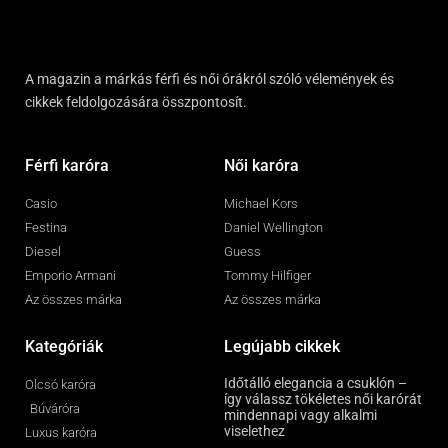
A magazin a márkás férfi és női órákról szóló vélemények és
cikkek feldolgozására összpontosít.
Férfi karóra
Női karóra
Casio
Michael Kors
Festina
Daniel Wellington
Diesel
Guess
Emporio Armani
Tommy Hilfiger
Az összes márka
Az összes márka
Kategóriák
Legújabb cikkek
Időtálló elegancia a csuklón –
Olcsó karóra
így válassz tökéletes női karórát
Búváróra
mindennapi vagy alkalmi
viselethez
Luxus karóra