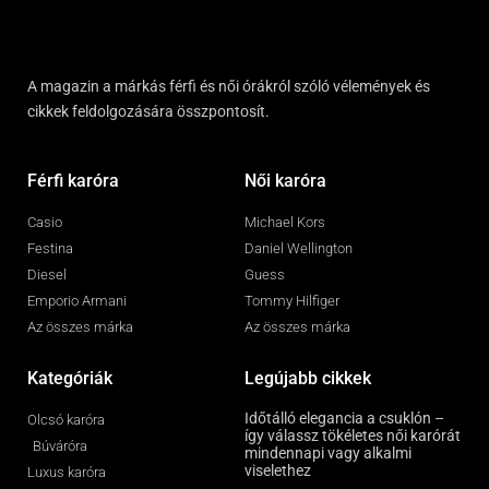
A magazin a márkás férfi és női órákról szóló vélemények és
cikkek feldolgozására összpontosít.
Férfi karóra
Női karóra
Casio
Michael Kors
Festina
Daniel Wellington
Diesel
Guess
Emporio Armani
Tommy Hilfiger
Az összes márka
Az összes márka
Kategóriák
Legújabb cikkek
Időtálló elegancia a csuklón –
Olcsó karóra
így válassz tökéletes női karórát
Búváróra
mindennapi vagy alkalmi
viselethez
Luxus karóra