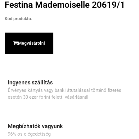
Festina Mademoiselle 20619/1
Kód produktu:
Megvásárolni
Ingyenes szállítás
Érvényes kártyás vagy banki átutalással történő fizetés
esetén 30 ezer forint feletti vásárlásnál
Megbízhatók vagyunk
96%-os elégedettség