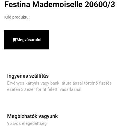
Festina Mademoiselle 20600/3
Kód produktu:
Megvásárolni
Ingyenes szállítás
Érvényes kártyás vagy banki átutalással történő fizetés
esetén 30 ezer forint feletti vásárlásnál
Megbízhatók vagyunk
96%-os elégedettség