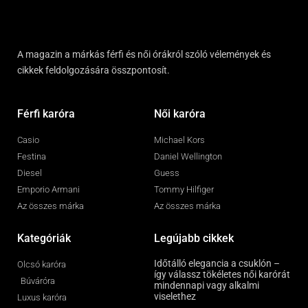
A magazin a márkás férfi és női órákról szóló vélemények és
cikkek feldolgozására összpontosít.
Férfi karóra
Női karóra
Casio
Michael Kors
Festina
Daniel Wellington
Diesel
Guess
Emporio Armani
Tommy Hilfiger
Az összes márka
Az összes márka
Kategóriák
Legújabb cikkek
Időtálló elegancia a csuklón –
Olcsó karóra
így válassz tökéletes női karórát
Búváróra
mindennapi vagy alkalmi
viselethez
Luxus karóra