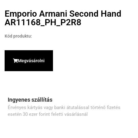
Emporio Armani Second Hand
AR11168_PH_P2R8
Kód produktu:
Megvásárolni
Ingyenes szállítás
Érvényes kártyás vagy banki átutalással történő fizetés
esetén 30 ezer forint feletti vásárlásnál