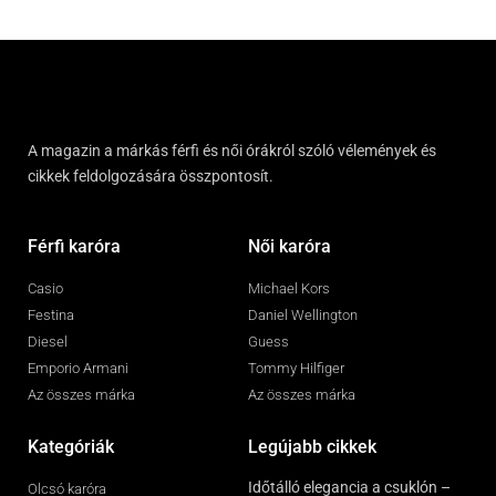
A magazin a márkás férfi és női órákról szóló vélemények és
cikkek feldolgozására összpontosít.
Férfi karóra
Női karóra
Casio
Michael Kors
Festina
Daniel Wellington
Diesel
Guess
Emporio Armani
Tommy Hilfiger
Az összes márka
Az összes márka
Kategóriák
Legújabb cikkek
Időtálló elegancia a csuklón –
Olcsó karóra