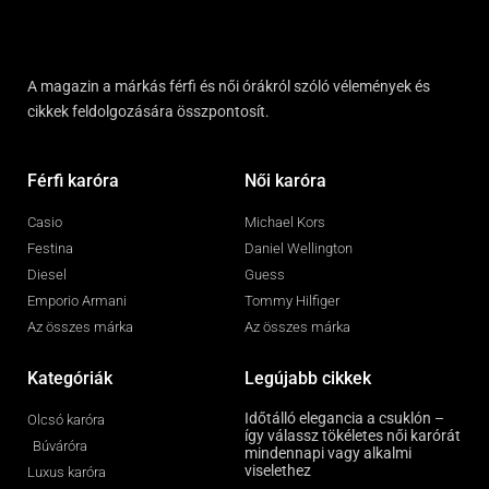
A magazin a márkás férfi és női órákról szóló vélemények és
cikkek feldolgozására összpontosít.
Férfi karóra
Női karóra
Casio
Michael Kors
Festina
Daniel Wellington
Diesel
Guess
Emporio Armani
Tommy Hilfiger
Az összes márka
Az összes márka
Kategóriák
Legújabb cikkek
Időtálló elegancia a csuklón –
Olcsó karóra
így válassz tökéletes női karórát
Búváróra
mindennapi vagy alkalmi
viselethez
Luxus karóra