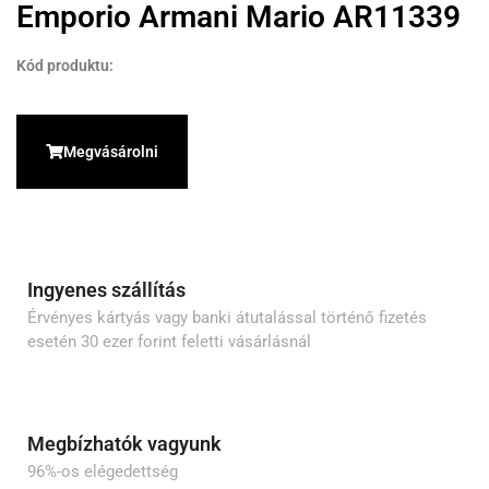
Emporio Armani Mario AR11339
Kód produktu:
Megvásárolni
Ingyenes szállítás
Érvényes kártyás vagy banki átutalással történő fizetés
esetén 30 ezer forint feletti vásárlásnál
Megbízhatók vagyunk
96%-os elégedettség