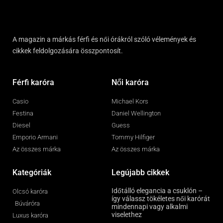
A magazin a márkás férfi és női órákról szóló vélemények és
cikkek feldolgozására összpontosít.
Férfi karóra
Női karóra
Casio
Michael Kors
Festina
Daniel Wellington
Diesel
Guess
Emporio Armani
Tommy Hilfiger
Az összes márka
Az összes márka
Kategóriák
Legújabb cikkek
Időtálló elegancia a csuklón –
Olcsó karóra
így válassz tökéletes női karórát
Búváróra
mindennapi vagy alkalmi
viselethez
Luxus karóra