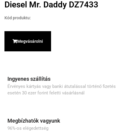
Diesel Mr. Daddy DZ7433
Kód produktu:
Megvásárolni
Ingyenes szállítás
Érvényes kártyás vagy banki átutalással történő fizetés
esetén 30 ezer forint feletti vásárlásnál
Megbízhatók vagyunk
96%-os elégedettség