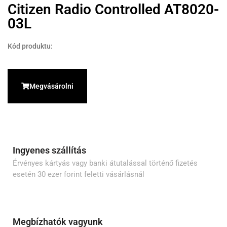
Citizen Radio Controlled AT8020-
03L
Kód produktu:
Megvásárolni
Ingyenes szállítás
Érvényes kártyás vagy banki átutalással történő fizetés
esetén 30 ezer forint feletti vásárlásnál
Megbízhatók vagyunk