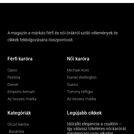
A magazin a márkás férfi és női órákról szóló vélemények és
cikkek feldolgozására összpontosít.
Férfi karóra
Női karóra
Casio
Michael Kors
Festina
Daniel Wellington
Diesel
Guess
Emporio Armani
Tommy Hilfiger
Az összes márka
Az összes márka
Kategóriák
Legújabb cikkek
Időtálló elegancia a csuklón –
Olcsó karóra
így válassz tökéletes női karórát
Búváróra
mindennapi vagy alkalmi