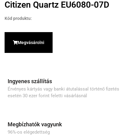
Citizen Quartz EU6080-07D
Kód produktu:
Megvásárolni
Ingyenes szállítás
Érvényes kártyás vagy banki átutalással történő fizetés
esetén 30 ezer forint feletti vásárlásnál
Megbízhatók vagyunk
96%-os elégedettség