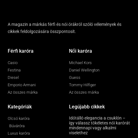
A magazin a márkás férfi és női órákról szóló vélemények és
cikkek feldolgozására összpontosít.
Férfi karóra
Női karóra
Casio
Michael Kors
Festina
Daniel Wellington
Diesel
Guess
Emporio Armani
Tommy Hilfiger
Az összes márka
Az összes márka
Kategóriák
Legújabb cikkek
Időtálló elegancia a csuklón –
Olcsó karóra
így válassz tökéletes női karórát
Búváróra
mindennapi vagy alkalmi
viselethez
Luxus karóra