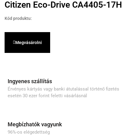
Citizen Eco-Drive CA4405-17H
Kód produktu:
Megvásárolni
Ingyenes szállítás
Érvényes kártyás vagy banki átutalással történő fizetés
esetén 30 ezer forint feletti vásárlásnál
Megbízhatók vagyunk
96%-os elégedettség