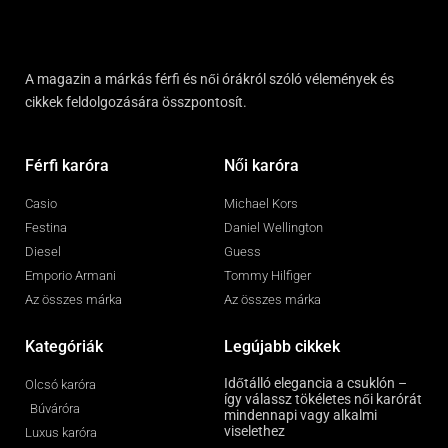
A magazin a márkás férfi és női órákról szóló vélemények és
cikkek feldolgozására összpontosít.
Férfi karóra
Női karóra
Casio
Michael Kors
Festina
Daniel Wellington
Diesel
Guess
Emporio Armani
Tommy Hilfiger
Az összes márka
Az összes márka
Kategóriák
Legújabb cikkek
Időtálló elegancia a csuklón –
Olcsó karóra
így válassz tökéletes női karórát
Búváróra
mindennapi vagy alkalmi
viselethez
Luxus karóra