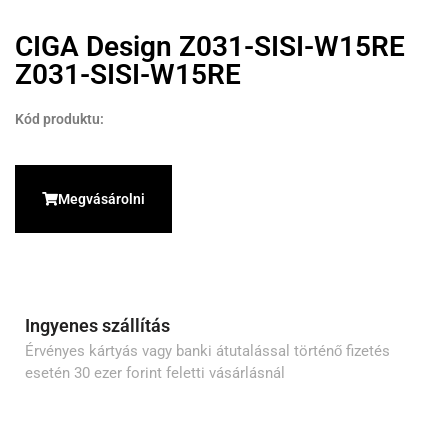
CIGA Design Z031-SISI-W15RE
Z031-SISI-W15RE
Kód produktu:
Megvásárolni
Ingyenes szállítás
Érvényes kártyás vagy banki átutalással történő fizetés
esetén 30 ezer forint feletti vásárlásnál