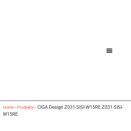
-
-
CIGA Design Z031-SISI-W15RE Z031-SISI-
Home
Produkty
W15RE