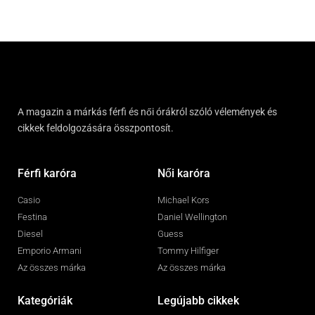
A magazin a márkás férfi és női órákról szóló vélemények és
cikkek feldolgozására összpontosít.
Férfi karóra
Női karóra
Casio
Michael Kors
Festina
Daniel Wellington
Diesel
Guess
Emporio Armani
Tommy Hilfiger
Az összes márka
Az összes márka
Kategóriák
Legújabb cikkek