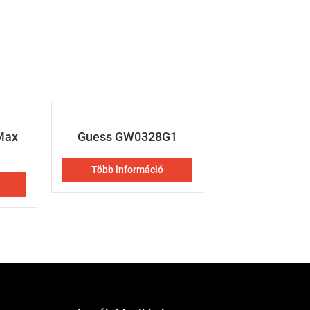
Max
Guess GW0328G1
Több információ