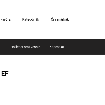
 karóra
Kategóriák
Óra márkák
Hol lehet órát venni?
Kapcsolat
1EF