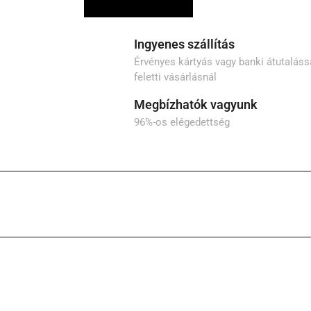
Ingyenes szállítás
Érvényes kártyás vagy banki átutalássa
feletti vásárlásnál
Megbízhatók vagyunk
96%-os elégedettség