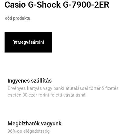
Casio G-Shock G-7900-2ER
Kód produktu:
Megvásárolni
Ingyenes szállítás
Érvényes kártyás vagy banki átutalással történő fizetés
esetén 30 ezer forint feletti vásárlásnál
Megbízhatók vagyunk
96%-os elégedettség