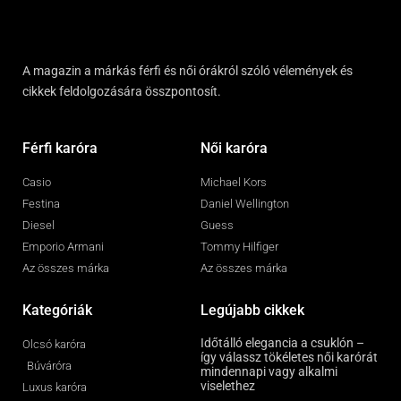
A magazin a márkás férfi és női órákról szóló vélemények és
cikkek feldolgozására összpontosít.
Férfi karóra
Női karóra
Casio
Michael Kors
Festina
Daniel Wellington
Diesel
Guess
Emporio Armani
Tommy Hilfiger
Az összes márka
Az összes márka
Kategóriák
Legújabb cikkek
Időtálló elegancia a csuklón –
Olcsó karóra
így válassz tökéletes női karórát
Búváróra
mindennapi vagy alkalmi
viselethez
Luxus karóra