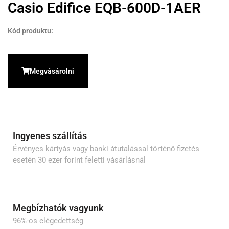
Casio Edifice EQB-600D-1AER
Kód produktu:
Megvásárolni
Ingyenes szállítás
Érvényes kártyás vagy banki átutalással történő fizetés
esetén 30 ezer forint feletti vásárlásnál
Megbízhatók vagyunk
96%-os elégedettség