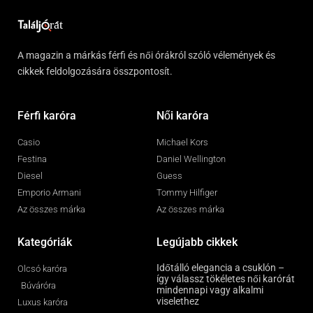
A magazin a márkás férfi és női órákról szóló vélemények és
cikkek feldolgozására összpontosít.
Férfi karóra
Női karóra
Casio
Michael Kors
Festina
Daniel Wellington
Diesel
Guess
Emporio Armani
Tommy Hilfiger
Az összes márka
Az összes márka
Kategóriák
Legújabb cikkek
Időtálló elegancia a csuklón –
Olcsó karóra
így válassz tökéletes női karórát
Búváróra
mindennapi vagy alkalmi
viselethez
Luxus karóra