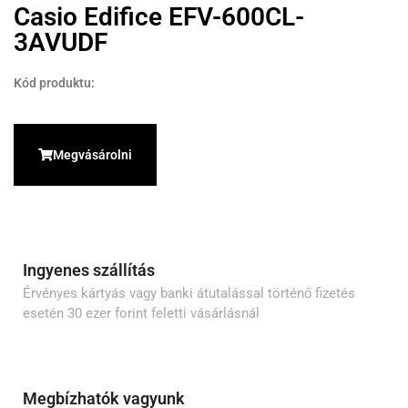
Casio Edifice EFV-600CL-
3AVUDF
Kód produktu:
Megvásárolni
Ingyenes szállítás
Érvényes kártyás vagy banki átutalással történő fizetés
esetén 30 ezer forint feletti vásárlásnál
Megbízhatók vagyunk