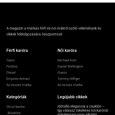
A magazin a márkás férfi és női órákról szóló vélemények és
cikkek feldolgozására összpontosít.
Férfi karóra
Női karóra
Casio
Michael Kors
Festina
Daniel Wellington
Diesel
Guess
Emporio Armani
Tommy Hilfiger
Az összes márka
Az összes márka
Kategóriák
Legújabb cikkek
Időtálló elegancia a csuklón –
Olcsó karóra
így válassz tökéletes női karórát
Búváróra
mindennapi vagy alkalmi