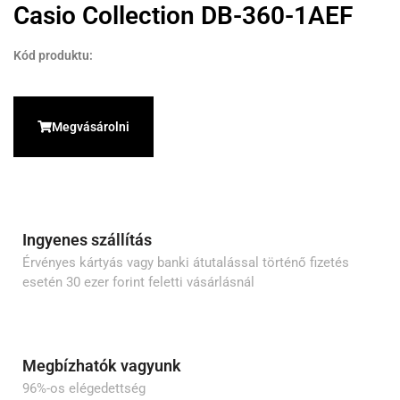
Casio Collection DB-360-1AEF
Kód produktu:
Megvásárolni
Ingyenes szállítás
Érvényes kártyás vagy banki átutalással történő fizetés
esetén 30 ezer forint feletti vásárlásnál
Megbízhatók vagyunk
96%-os elégedettség