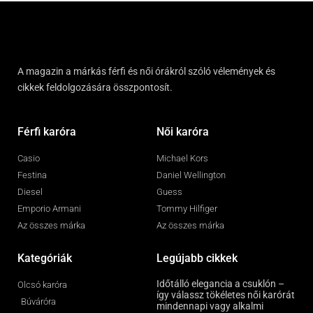
A magazin a márkás férfi és női órákról szóló vélemények és
cikkek feldolgozására összpontosít.
Férfi karóra
Női karóra
Casio
Michael Kors
Festina
Daniel Wellington
Diesel
Guess
Emporio Armani
Tommy Hilfiger
Az összes márka
Az összes márka
Kategóriák
Legújabb cikkek
Időtálló elegancia a csuklón –
Olcsó karóra
így válassz tökéletes női karórát
Búváróra
mindennapi vagy alkalmi